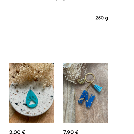
250 g
2.00
€
7.90
€
4.90
€