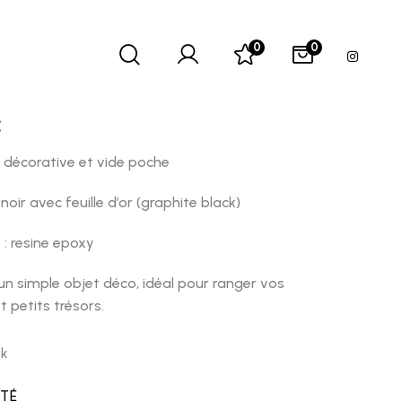
Vide poche pomme
0
0
€
décorative et vide poche
noir avec feuille d’or (graphite black)
 : resine epoxy
’un simple objet déco, idéal pour ranger vos
t petits trésors.
ck
ITÉ