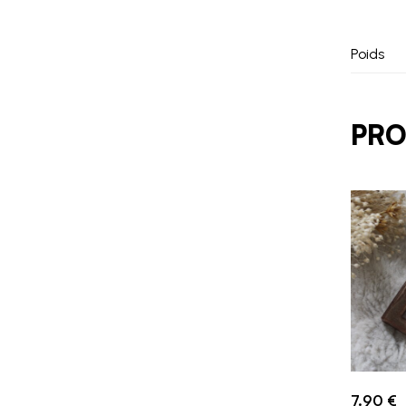
Poids
PRO
7.90
€