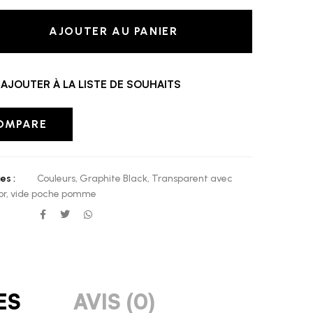
AJOUTER AU PANIER
AJOUTER À LA LISTE DE SOUHAITS
OMPARE
es :
Couleurs
,
Graphite Black
,
Transparent avec
or
,
vide poche pomme
ES
AVIS (0)