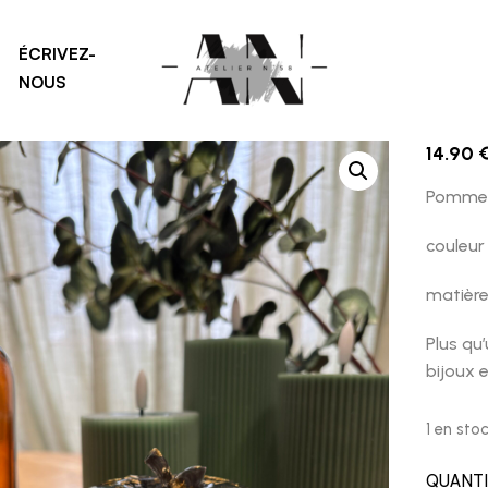
avec feuille d'or
vide poche pomme
Couleurs
Graphite Black
,
,
,
ÉCRIVEZ-
NOUS
14.90
Pomme 
couleur 
matière
Plus qu
bijoux e
1 en sto
QUANT