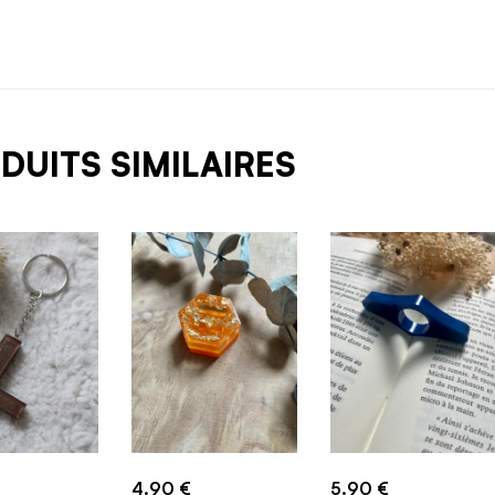
DUITS SIMILAIRES
4.90
€
5.90
€