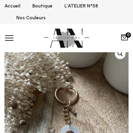
Accueil
Boutique
L’ATELIER N°58
Home
Croix de vie
Perle White blanc
,
Croix de vie
Nos Couleurs
0