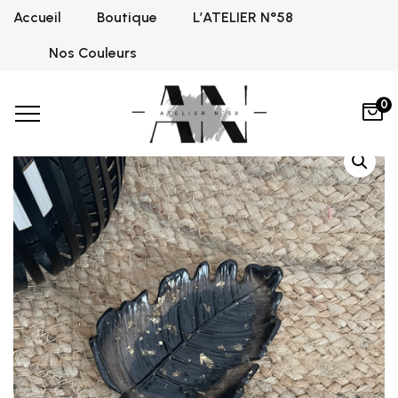
Accueil
Boutique
L’ATELIER N°58
Home
Transparent avec feuille d'or
Vide poche
,
,
Couleurs
Graphite Black
Vide poche
,
Nos Couleurs
0