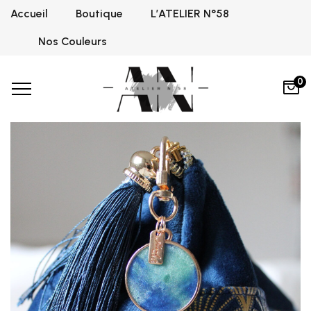
Accueil
Boutique
L’ATELIER N°58
Home
Médaille
Azure
Persian green
Médaille
,
,
Nos Couleurs
0