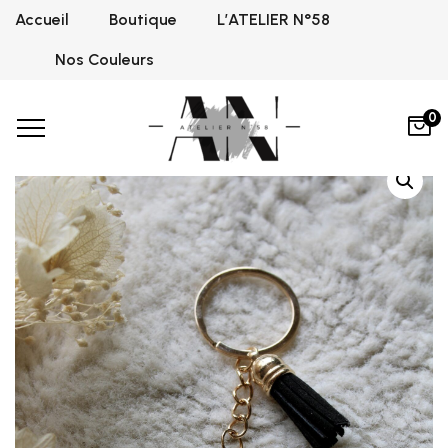
Accueil
Boutique
L’ATELIER N°58
Home
Graphite Black
Porte cle lettres
V
,
,
Porte Clé V
Nos Couleurs
0