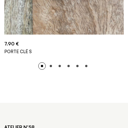
7.90
€
PORTE CLÉ S
ATELIER N°58