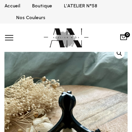
Accueil
Boutique
L’ATELIER N°58
Home
Support téléphone
Couleurs
Graphite Black
,
,
Support téléphone
Nos Couleurs
0