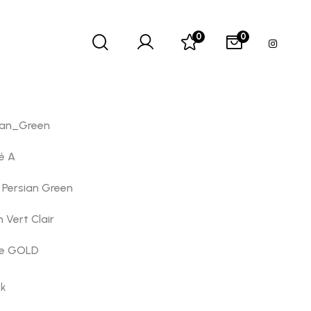
0
0
ian_Green
lé A
 Persian Green
Vert Clair
ue GOLD
ck