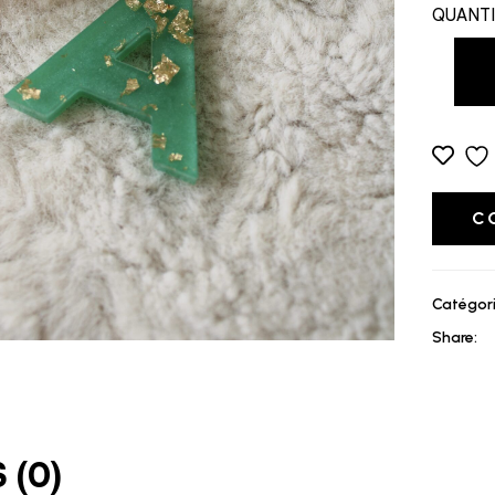
QUANT
C
Catégori
Share:
 (0)