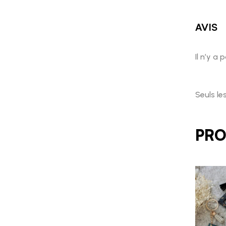
AVIS
Il n’y a 
Seuls le
PRO