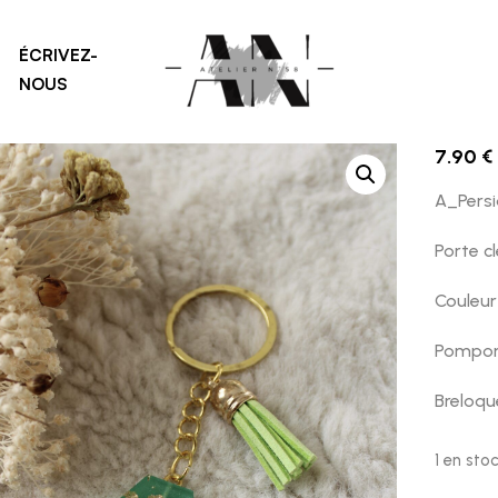
Home
Persian green
A
Porte Clé A
,
ÉCRIVEZ-
NOUS
7.90
€
A_Pers
Porte c
Couleur
Pompon 
Breloq
1 en sto