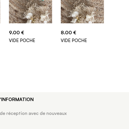
9.00
€
8.00
€
8.90
€
VIDE POCHE
VIDE POCHE
MARQU
D'INFORMATION
 de réception avec de nouveaux