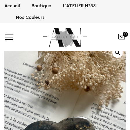
Accueil
Boutique
L’ATELIER N°58
Home
Bague de lecture
Graphite Black
,
Bague de lecture
Nos Couleurs
0