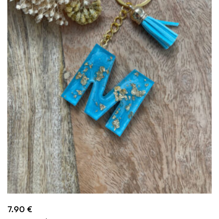
7.90
€