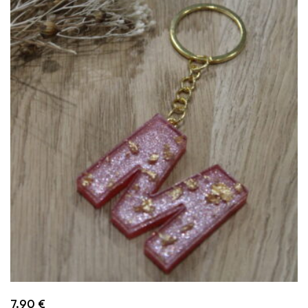
7.90
€